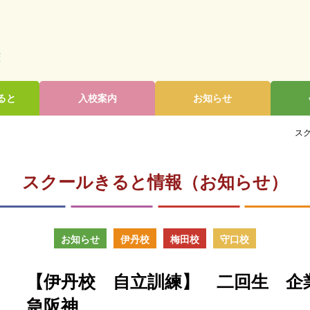
ると
入校案内
お知らせ
スク
スクールきると情報（お知らせ）
お知らせ
伊丹校
梅田校
守口校
【伊丹校 自立訓練】 二回生 企
急阪神