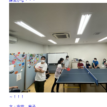
練習かな・・・
～！！！
文：安堂 麻子