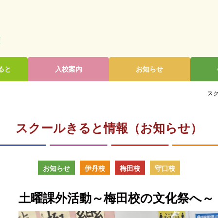
ると
入校案内
お知らせ
スク
スクールきると情報（お知らせ）
お知らせ
伊丹校
梅田校
守口校
土曜課外活動～梅田校の文化祭へ～