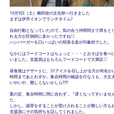
10月9日（土）梅田校の文化祭へ行きました
まずは伊丹イオンでランチタイム?
自由行動となっていたので、気の合う仲間同士で席をと
れる方が圧倒的に多かったですね♡
ハンバーガーを口いっぱいの頬張る姿が印象的でした。
なかにはフードコートはちょっと・・・とおそばを食べ
いました。支援員はもちろんフードコートで大満足♡
昼食後はデザートに、31アイスを召し上がる方が何名か
時間まであとわずか。集合時間の確認を行なうも、大丈
いやいや、難しくないかしら
???
案の定、集合時間に間に合わず，『遅くなってすいませ
た。
しかし、謝罪をすることが受け入れることが難しい方も
支援員にその気持ちを話してくれました。