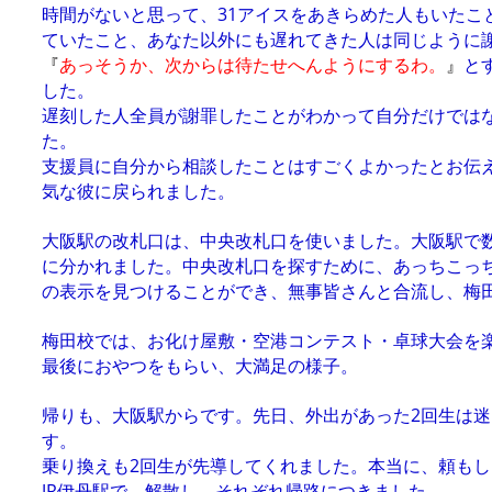
時間がないと思って、31アイスをあきらめた人もいたこ
ていたこと、あなた以外にも遅れてきた人は同じように
『
あっそうか、次からは待たせへんようにするわ。
』
と
した。
遅刻した人全員が謝罪したことがわかって自分だけでは
た。
支援員に自分から相談したことはすごくよかったとお伝
気な彼に戻られました。
大阪駅の改札口は、中央改札口を使いました。大阪駅で
に分かれました。中央改札口を探すために、あっちこっ
の表示を見つけることができ、無事皆さんと合流し、梅
梅田校では、お化け屋敷・空港コンテスト・卓球大会を
最後におやつをもらい、大満足の様子。
帰りも、大阪駅からです。先日、外出があった2回生は
す。
乗り換えも2回生が先導してくれました。本当に、頼も
JR伊丹駅で、解散し、それぞれ帰路につきました。