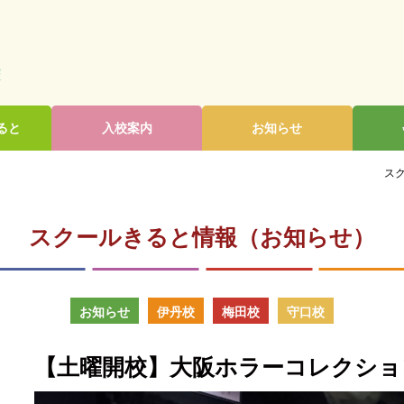
ると
入校案内
お知らせ
スク
スクールきると情報（お知らせ）
お知らせ
伊丹校
梅田校
守口校
【土曜開校】大阪ホラーコレクション