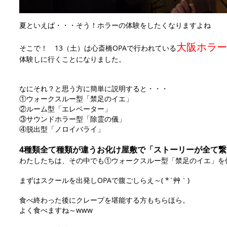
夏といえば・・・そう！ホラーの体験をしたくなりますよね
大阪ホラー
そこで！ 13（土）は心斎橋OPAで行われている
体験しに行くことになりました。
なにそれ？と思う方に簡単に説明すると
・・・
①ウォークスルー型「禁足のイエ」
②ルーム型「エレベーター」
③サウンドホラー型「除霊の儀」
④脱出型「ノロイバライ」
4
種類全て種類が違うお化け屋敷で「ストーリーが全て繋
わたしたちは、その中でも①ウォークスルー型「禁足のイエ」を
まずはスクールを出発しOPAで腹ごしらえ～( *´艸｀)
食べ終わった後にクレープを堪能する方もちらほら
。
よく食べますね～www