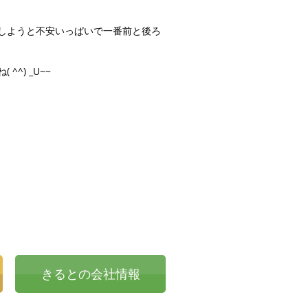
しようと不安いっぱいで一番前と後ろ
^) _U
~~
きるとの会社情報